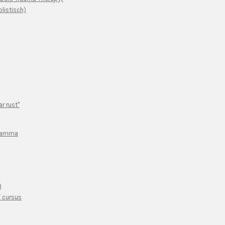
listisch)
r rust"
gramma
)
f cursus