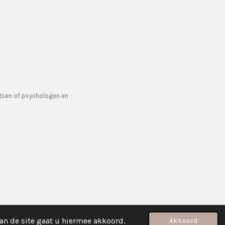
artsen of psychologen en
an de site gaat u hiermee akkoord.
Akkoord