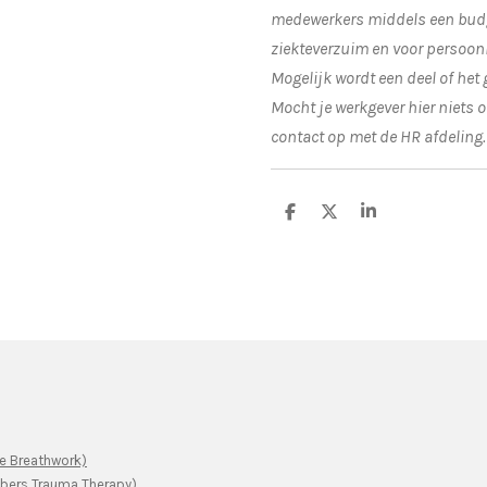
medewerkers middels een budge
ziekteverzuim en voor persoonl
Mogelijk wordt een deel of het
Mocht je werkgever hier niets 
contact op met de HR afdeling.
D
D
S
e
e
h
l
e
a
e
l
r
n
e
e Breathwork)
ers Trauma Therapy)