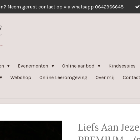
en? Neem gerust contact op via whatsapp 0642966648
ven
Evenementen
Online aanbod
Kindsessies
Webshop
Online Leeromgeving
Over mij
Contac
Liefs Aan Jeze
PREMIUM - (m