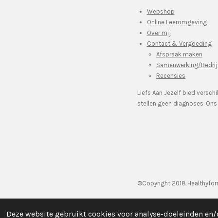
Webshop
Online Leeromgeving
Over mij
Contact & Vergoeding
Afspraak maken
Samenwerking/Bedrij
Recensies
Liefs Aan Jezelf bied versch
stellen geen diagnoses. On
©Copyright 2018 Healthyfo
Deze website gebruikt cookies voor analyse-doeleinden en/o