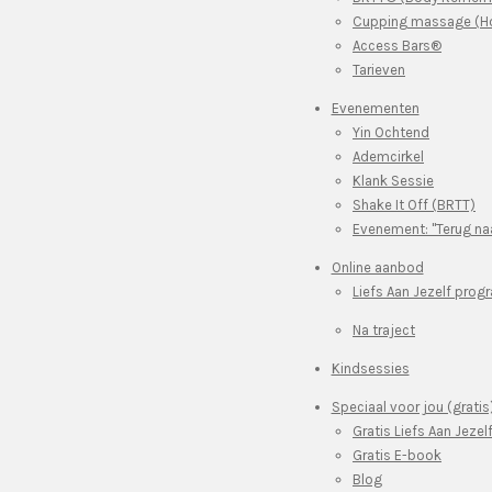
Cupping massage (Ho
Access Bars®
Tarieven
Evenementen
Yin Ochtend
Ademcirkel
Klank Sessie
Shake It Off (BRTT)
Evenement: "Terug naa
Online aanbod
Liefs Aan Jezelf pro
Na traject
Kindsessies
Speciaal voor jou (gratis
Gratis Liefs Aan Jezel
Gratis E-book
Blog