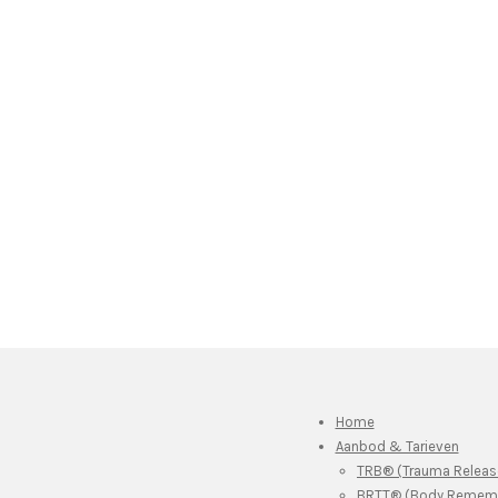
Home
Aanbod & Tarieven
TRB® (Trauma Releas
BRTT® (Body Rememb