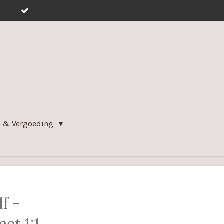
t & Vergoeding
lf -
et 1:1