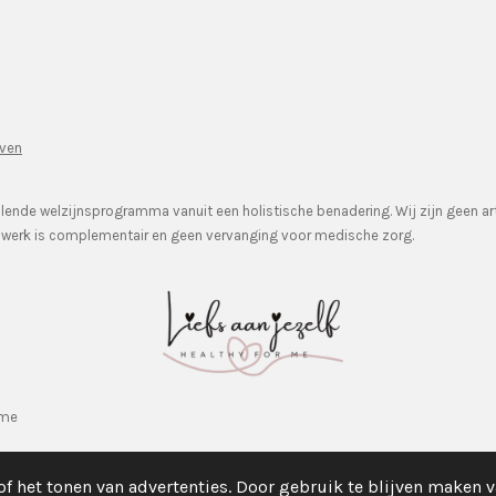
ven
illende welzijnsprogramma vanuit een holistische benadering. Wij zijn geen 
s werk is complementair en geen vervanging voor medische zorg.
rme
f het tonen van advertenties. Door gebruik te blijven maken v