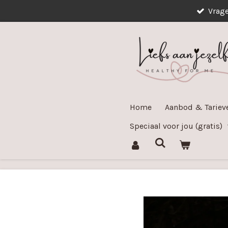
Vrag
Ga
direct
naar
de
hoofdinhoud
Home
Aanbod & Tarie
Speciaal voor jou (gratis)