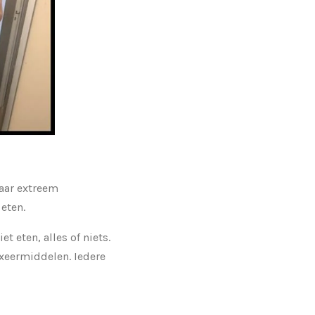
naar extreem
eten.
t eten, alles of niets.
axeermiddelen. Iedere