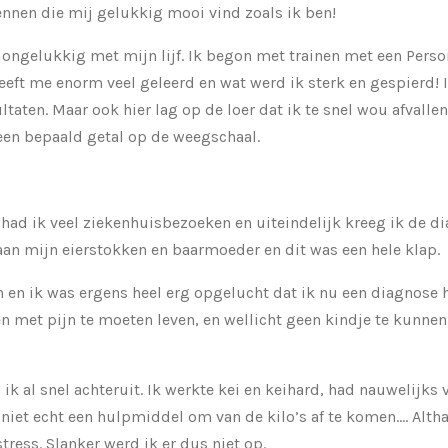
ennen die mij gelukkig mooi vind zoals ik ben!
dongelukkig met mijn lijf. Ik begon met trainen met een Person
eft me enorm veel geleerd en wat werd ik sterk en gespierd! 
taten. Maar ook hier lag op de loer dat ik te snel wou afvallen,
een bepaald getal op de weegschaal.
t had ik veel ziekenhuisbezoeken en uiteindelijk kreeg ik de 
aan mijn eierstokken en baarmoeder en dit was een hele klap.
n en ik was ergens heel erg opgelucht dat ik nu een diagnose h
n met pijn te moeten leven, en wellicht geen kindje te kunnen
k al snel achteruit. Ik werkte kei en keihard, had nauwelijks vr
niet echt een hulpmiddel om van de kilo’s af te komen.... Altha
stress. Slanker werd ik er dus niet op.