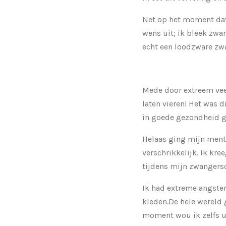
Net op het moment dat
wens uit; ik bleek zwa
echt een loodzware zwan
Mede door extreem vee
laten vieren! Het was d
in goede gezondheid g
Helaas ging mijn menta
verschrikkelijk. Ik kre
tijdens mijn zwangers
Ik had extreme angsten
kleden.De hele wereld
moment wou ik zelfs ui