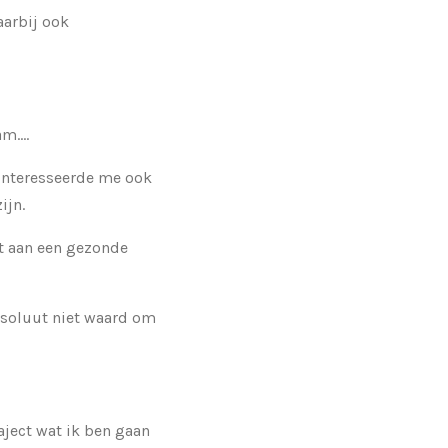
aarbij ook
m....
 interesseerde me ook
ijn.
et aan een gezonde
absoluut niet waard om
ject wat ik ben gaan