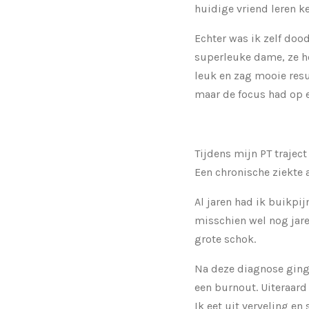
huidige vriend leren k
Echter was ik zelf doo
superleuke dame, ze he
leuk en zag mooie resul
maar de focus had op 
Tijdens mijn PT trajec
Een chronische ziekte 
Al jaren had ik buikpij
misschien wel nog jare
grote schok.
Na deze diagnose ging i
een burnout. Uiteraard 
Ik eet uit verveling en 