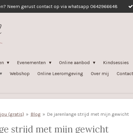
en? Neem gerust contact op via whatsapp 0642966648
ven
Evenementen
Online aanbod
Kindsessies
Webshop
Online Leeromgeving
Over mij
Contac
jou (gratis)
»
Blog
»
De jarenlange strijd met mijn gewicht
ge strijd met mijn gewicht