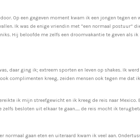
 door. Op een gegeven moment kwam ik een jongen tegen en w
vallen. Ik was de enige vriendin met “een normaal postuur” die
r niks. Hij beloofde me zelfs een droomvakantie te geven als i
 was, daar ging ik; extreem sporten en leven op shakes. Ik wer
 ook complimenten kreeg, zeiden mensen ook tegen me dat ik
reikte ik mijn streefgewicht en ik kreeg de reis naar Mexico.
elfs besloten uit elkaar te gaan..... de reis mocht ik terugbetal
eer normaal gaan eten en uiteraard kwam ik veel aan. Ondertus