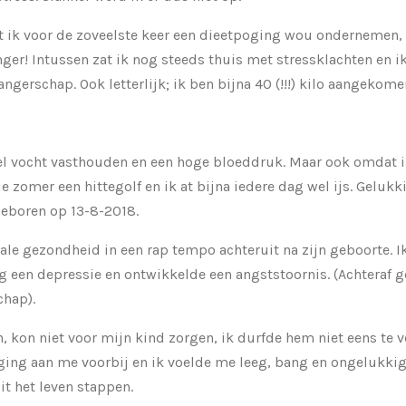
 ik voor de zoveelste keer een dieetpoging wou ondernemen
nger! Intussen zat ik nog steeds thuis met stressklachten en i
gerschap. Ook letterlijk; ik ben bijna 40 (!!!) kilo aangekomen..
l vocht vasthouden en een hoge bloeddruk. Maar ook omdat ik
ie zomer een hittegolf en ik at bijna iedere dag wel ijs. Gelukk
eboren op 13-8-2018.
le gezondheid in een rap tempo achteruit na zijn geboorte. I
eg een depressie en ontwikkelde een angststoornis. (Achteraf g
chap).
, kon niet voor mijn kind zorgen, ik durfde hem niet eens te v
 ging aan me voorbij en ik voelde me leeg, bang en ongelukki
t het leven stappen.