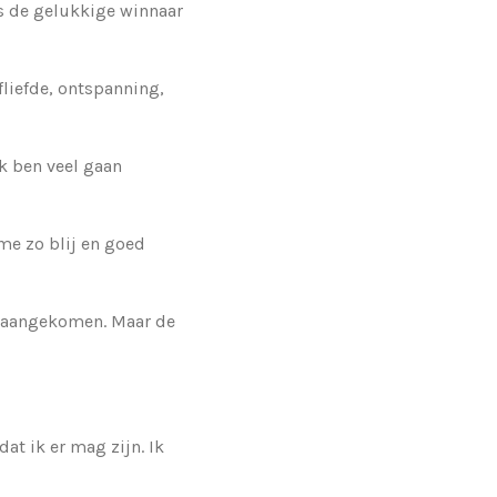
as de gelukkige winnaar
lfliefde, ontspanning,
ik ben veel gaan
me zo blij en goed
at aangekomen. Maar de
at ik er mag zijn. Ik