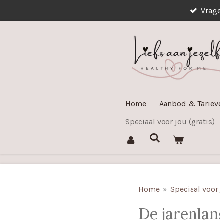
Vrag
Ga
direct
naar
de
hoofdinhoud
Home
Aanbod & Tarie
Speciaal voor jou (gratis)
Home
»
Speciaal voor 
De jarenlan