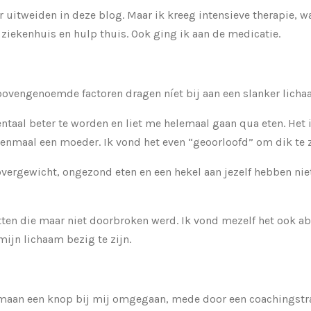
ver uitweiden in deze blog. Maar ik kreeg intensieve therapie, w
ziekenhuis en hulp thuis. Ook ging ik aan de medicatie.
e bovengenoemde factoren dragen níet bij aan een slanker lichaa
ntaal beter te worden en liet me helemaal gaan qua eten. Het
eenmaal een moeder. Ik vond het even “geoorloofd” om dik te z
overgewicht, ongezond eten en een hekel aan jezelf hebben ni
 zitten die maar niet doorbroken werd. Ik vond mezelf het ook 
mijn lichaam bezig te zijn.
amaan een knop bij mij omgegaan, mede door een coachingstra