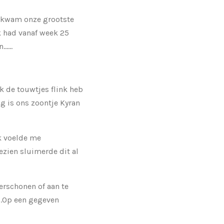
, kwam onze grootste
k had vanaf week 25
....
 de touwtjes flink heb
ig is ons zoontje Kyran
k voelde me
ezien sluimerde dit al
erschonen of aan te
g.Op een gegeven