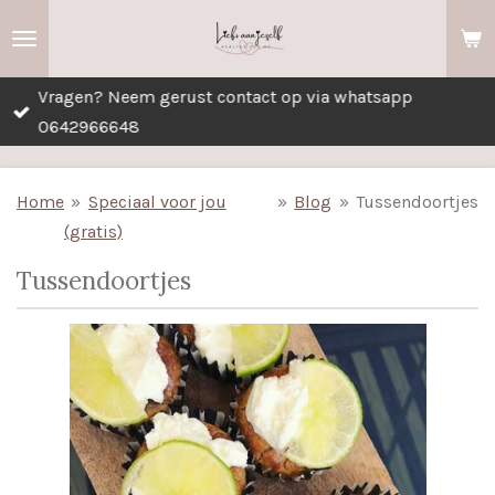
Ga
direct
naar
Vragen? Neem gerust contact op via whatsapp
de
0642966648
hoofdinhoud
Home
»
Speciaal voor jou
»
Blog
»
Tussendoortjes
(gratis)
Tussendoortjes