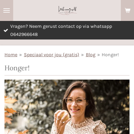
Ga
direct
naar
Vragen? Neem gerust contact op via whatsapp
de
0642966648
hoofdinhoud
Home
»
Speciaal voor jou (gratis)
»
Blog
»
Honger!
Honger!