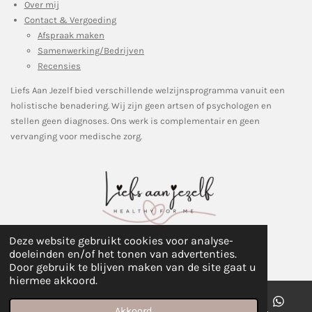
Over mij
Contact & Vergoeding
Afspraak maken
Samenwerking/Bedrijven
Recensies
Liefs Aan Jezelf bied verschillende welzijnsprogramma vanuit een
holistische benadering. Wij zijn geen artsen of psychologen en
stellen geen diagnoses. Ons werk is complementair en geen
vervanging voor medische zorg.
Deze website gebruikt cookies voor analyse-
©Copyright 2018 Healthyforme
doeleinden en/of het tonen van advertenties.
Door gebruik te blijven maken van de site gaat u
hiermee akkoord.
Akkoord