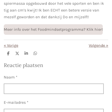
spiermassa opgebouwd door het vele sporten en ben ik
tig aan cm’s kwijt! Ik ben ECHT een betere versie van
mezelf geworden en dat dankzij Do en mijzelf!!
Meer info over het Foodmindsetprogramma? Klik hier!
«
Vorige
Volgende
»
D
D
S
D
e
e
h
e
l
e
a
l
Reactie plaatsen
e
l
r
e
n
e
n
Naam *
E-mailadres *