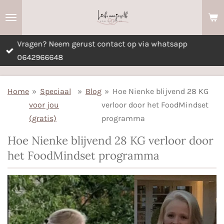
Ga
direct
naar
Vragen? Neem gerust contact op via whatsapp
de
0642966648
hoofdinhoud
Home
»
Speciaal
»
Blog
»
Hoe Nienke blijvend 28 KG
voor jou
verloor door het FoodMindset
(gratis)
programma
Hoe Nienke blijvend 28 KG verloor door
het FoodMindset programma