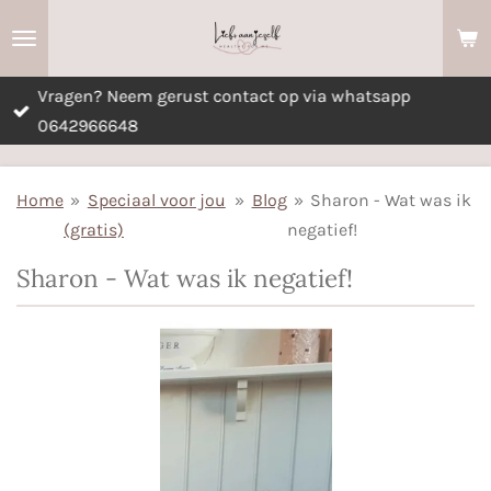
Ga
direct
naar
Vragen? Neem gerust contact op via whatsapp
de
0642966648
hoofdinhoud
Home
»
Speciaal voor jou
»
Blog
»
Sharon - Wat was ik
(gratis)
negatief!
Sharon - Wat was ik negatief!