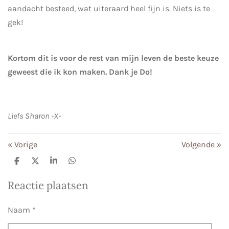
aandacht besteed, wat uiteraard heel fijn is. Niets is te
gek!
Kortom dit is voor de rest van mijn leven de beste keuze
geweest die ik kon maken. Dank je Do!
Liefs Sharon -X-
«
Vorige
Volgende
»
D
D
S
D
e
e
h
e
l
e
a
l
Reactie plaatsen
e
l
r
e
n
e
n
Naam *