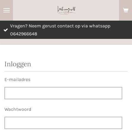
Ga
direct
naar
Vragen? Neem gerust contact op via whatsapp
de
0642966648
hoofdinhoud
Inloggen
E-mailadres
Wachtwoord