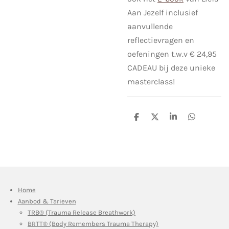
Aan Jezelf inclusief
aanvullende
reflectievragen en
oefeningen t.w.v
€ 24,95
CADEAU bij deze unieke
masterclass!
D
D
S
D
e
e
h
e
l
e
a
l
e
l
r
e
n
e
n
Home
Aanbod & Tarieven
TRB® (Trauma Release Breathwork)
BRTT® (Body Remembers Trauma Therapy)