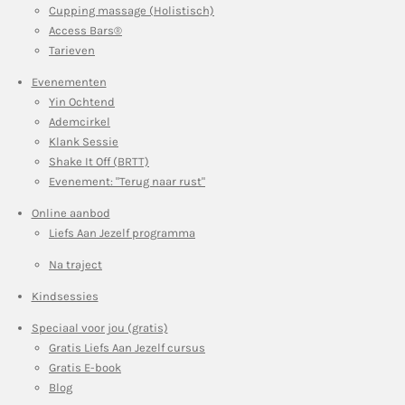
Cupping massage (Holistisch)
Access Bars®
Tarieven
Evenementen
Yin Ochtend
Ademcirkel
Klank Sessie
Shake It Off (BRTT)
Evenement: "Terug naar rust"
Online aanbod
Liefs Aan Jezelf programma
Na traject
Kindsessies
Speciaal voor jou (gratis)
Gratis Liefs Aan Jezelf cursus
Gratis E-book
Blog