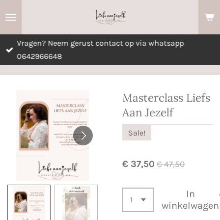
Ga
direct
naar
Vragen? Neem gerust contact op via whatsapp
de
0642966648
hoofdinhoud
Masterclass Liefs
Aan Jezelf
Sale!
€ 37,50
€ 47,50
In
winkelwagen