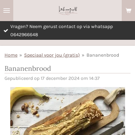
Ga
direct
naar
Vragen? Neem gerust contact op via whatsapp
de
0642966648
hoofdinhoud
Home
»
Speciaal voor jou (gratis)
»
Bananenbrood
Bananenbrood
Gepubliceerd op 17 december 2024 om 14:37