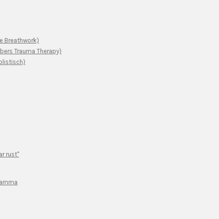
e Breathwork)
ers Trauma Therapy)
listisch)
r rust"
gramma