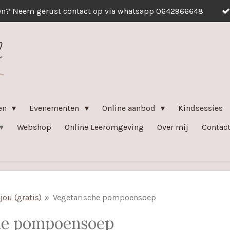
en? Neem gerust contact op via whatsapp 0642966648
ven
Evenementen
Online aanbod
Kindsessies
Webshop
Online Leeromgeving
Over mij
Contac
jou (gratis)
»
Vegetarische pompoensoep
he pompoensoep