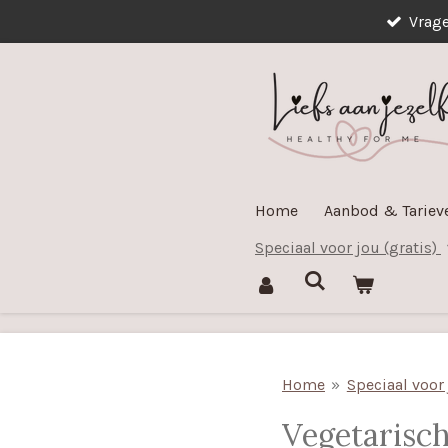
Vrag
Ga
direct
naar
de
hoofdinhoud
Home
Aanbod & Tarie
Speciaal voor jou (gratis)
Home
»
Speciaal voor 
Vegetarisc