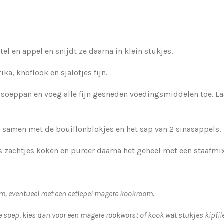
el en appel en snijdt ze daarna in klein stukjes.
ka, knoflook en sjalotjes fijn.
 soeppan en voeg alle fijn gesneden voedingsmiddelen toe. La
oe, samen met de bouillonblokjes en het sap van 2 sinasappels.
s zachtjes koken en pureer daarna het geheel met een staafmix
m, eventueel met een eetlepel magere kookroom.
 de soep, kies dan voor een magere rookworst of kook wat stukjes kipfil