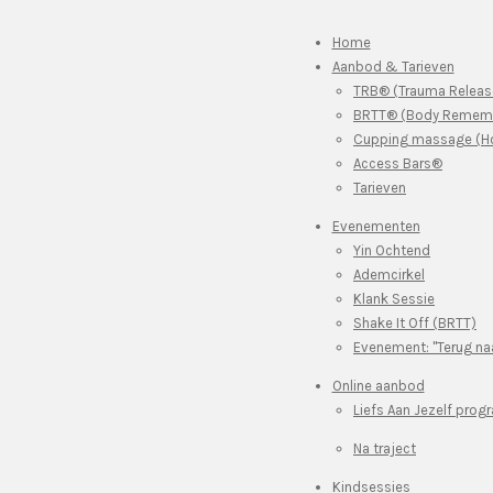
Home
Aanbod & Tarieven
TRB® (Trauma Releas
BRTT® (Body Rememb
Cupping massage (Ho
Access Bars®
Tarieven
Evenementen
Yin Ochtend
Ademcirkel
Klank Sessie
Shake It Off (BRTT)
Evenement: "Terug naa
Online aanbod
Liefs Aan Jezelf pro
Na traject
Kindsessies