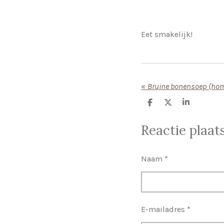
Eet smakelijk!
«
Bruine bonensoep (ho
D
D
S
e
e
h
l
e
a
Reactie plaat
e
l
r
n
e
Naam *
E-mailadres *