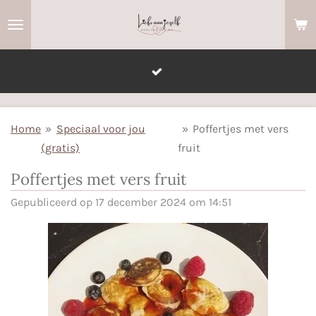
Ga
direct
naar
de
hoofdinhoud
Home
»
Speciaal voor jou
»
Poffertjes met vers
(gratis)
fruit
Poffertjes met vers fruit
Gepubliceerd op 17 december 2024 om 14:51