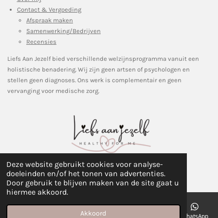
Contact & Vergoeding
Afspraak maken
Samenwerking/Bedrijven
Recensies
Liefs Aan Jezelf bied verschillende welzijnsprogramma vanuit een
holistische benadering. Wij zijn geen artsen of psychologen en
stellen geen diagnoses. Ons werk is complementair en geen
vervanging voor medische zorg.
Deze website gebruikt cookies voor analyse-
©Copyright 2018 Healthyforme
doeleinden en/of het tonen van advertenties.
Door gebruik te blijven maken van de site gaat u
hiermee akkoord.
Akkoord
E-mailadres
Telefoonnummer
Kaart
Instagram
WhatsApp