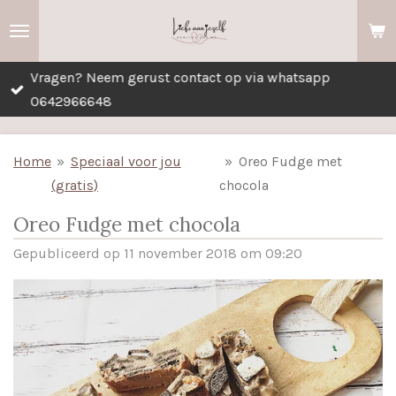
Ga
direct
naar
Vragen? Neem gerust contact op via whatsapp
de
0642966648
hoofdinhoud
Home
»
Speciaal voor jou
»
Oreo Fudge met
(gratis)
chocola
Oreo Fudge met chocola
Gepubliceerd op 11 november 2018 om 09:20