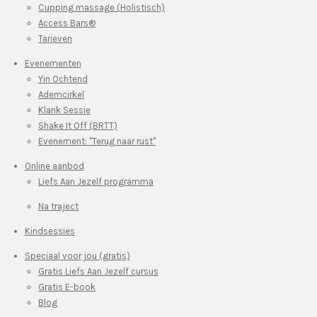
Cupping massage (Holistisch)
Access Bars®
Tarieven
Evenementen
Yin Ochtend
Ademcirkel
Klank Sessie
Shake It Off (BRTT)
Evenement: "Terug naar rust"
Online aanbod
Liefs Aan Jezelf programma
Na traject
Kindsessies
Speciaal voor jou (gratis)
Gratis Liefs Aan Jezelf cursus
Gratis E-book
Blog