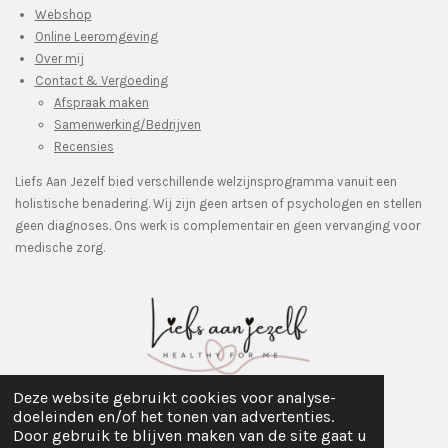
Webshop
Online Leeromgeving
Over mij
Contact & Vergoeding
Afspraak maken
Samenwerking/Bedrijven
Recensies
Liefs Aan Jezelf bied verschillende welzijnsprogramma vanuit een
holistische benadering. Wij zijn geen artsen of psychologen en stellen
geen diagnoses. Ons werk is complementair en geen vervanging voor
medische zorg.
Deze website gebruikt cookies voor analyse-
©Copyright 2018 Healthyforme
doeleinden en/of het tonen van advertenties.
Door gebruik te blijven maken van de site gaat u